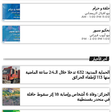
nec, pellentesque varius mauris. Sed eu congue nulla, et
tincidunt justo. Aliquam semper faucibus odio id varius.
حلقة و حرام
Suspendisse varius laoreet sodales.
مع اقبال الرمضاني
11:00 AM - 1:00 PM
نحكيو سبور
مع أيوب قيزاني
1:00 PM - 2:00 PM
آخر الأخبار
الحماية المدنية: 632 تدخلا خلال الـ24 ساعة الماضية
منها 113 لإطفاء الحرائق
الجزائر: وفاة 6 أشخاص وإصابة 18 إثر سقوط حافلة
في منحدر بقسنطينة