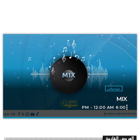
موسيقى
MIX
more_vert
6:00 PM - 12:00 AM
MIX
close
MIX
العروض القادمة