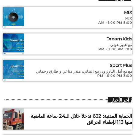
For every Show page the timetable is auomatically generated
MIX
from the schedule, and you can set automatic carousels of
Podcasts, Articles and Charts by simply choosing a category.
MIX
8:00 AM - 1:00 PM
Curabitur id lacus felis. Sed justo mauris, auctor eget tellus
nec, pellentesque varius mauris. Sed eu congue nulla, et
tincidunt justo. Aliquam semper faucibus odio id varius.
Dream Kids
Suspendisse varius laoreet sodales.
مع عبير عوني
1:00 PM - 3:00 PM
Sport Plus
مع مع أمل البارز و، ربيع البناني، منذر مناعي و طارق رحماني
3:00 PM - 6:00 PM
آخر الأخبار
الحماية المدنية: 632 تدخلا خلال الـ24 ساعة الماضية
منها 113 لإطفاء الحرائق