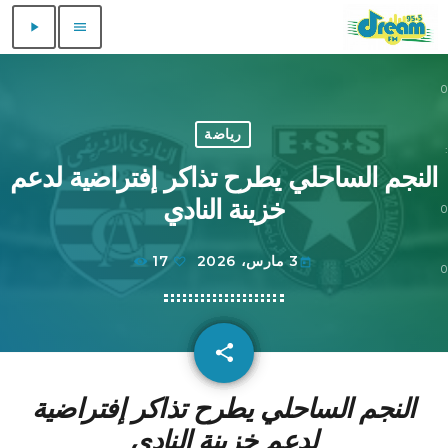
play_arrow
menu
0
0
رياضة
:
النجم الساحلي يطرح تذاكر إفتراضية لدعم
خزينة النادي
0
3 مارس، 2026
17
today
0
share
email
النجم الساحلي يطرح تذاكر إفتراضية
لدعم خزينة النادي