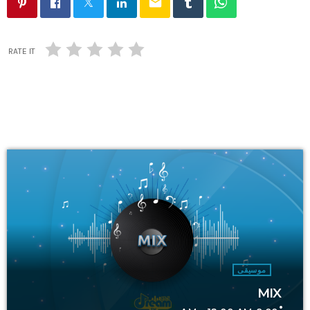
email
RATE IT
موسيقى
MIX