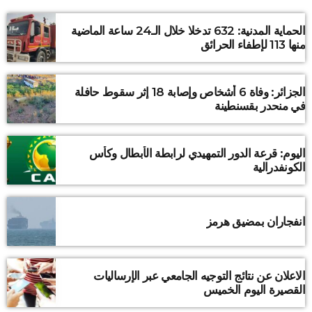
الحماية المدنية: 632 تدخلا خلال الـ24 ساعة الماضية
منها 113 لإطفاء الحرائق
الجزائر: وفاة 6 أشخاص وإصابة 18 إثر سقوط حافلة
في منحدر بقسنطينة
اليوم: قرعة الدور التمهيدي لرابطة الأبطال وكأس
الكونفدرالية
انفجاران بمضيق هرمز
الاعلان عن نتائج التوجيه الجامعي عبر الإرساليات
القصيرة اليوم الخميس