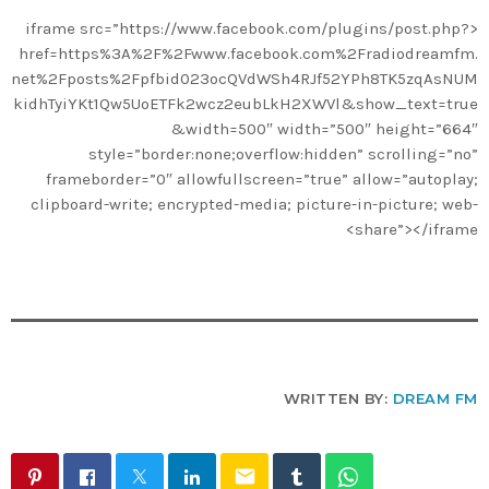
<iframe src=”https://www.facebook.com/plugins/post.php?
href=https%3A%2F%2Fwww.facebook.com%2Fradiodreamfm.
net%2Fposts%2Fpfbid023ocQVdWSh4RJf52YPh8TK5zqAsNUM
kidhTyiYKt1Qw5UoETFk2wcz2eubLkH2XWVl&show_text=true
&width=500″ width=”500″ height=”664″
style=”border:none;overflow:hidden” scrolling=”no”
frameborder=”0″ allowfullscreen=”true” allow=”autoplay;
clipboard-write; encrypted-media; picture-in-picture; web-
share”></iframe>
WRITTEN BY:
DREAM FM
email