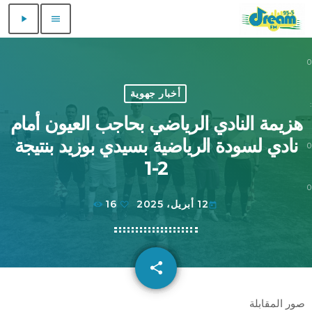
play_arrow
menu
0
0
أخبار جهوية
:
هزيمة النادي الرياضي بحاجب العيون أمام
نادي لسودة الرياضية بسيدي بوزيد بنتيجة
0
2-1
0
12 أبريل، 2025
16
today
share
email
صور المقابلة