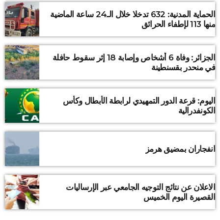
الحماية المدنية: 632 تدخلا خلال الـ24 ساعة الماضية
منها 113 لإطفاء الحرائق
الجزائر: وفاة 6 أشخاص وإصابة 18 إثر سقوط حافلة
في منحدر بقسنطينة
اليوم: قرعة الدور التمهيدي لرابطة الأبطال وكأس
الكونفدرالية
انفجاران بمضيق هرمز
الاعلان عن نتائج التوجيه الجامعي عبر الإرساليات
القصيرة اليوم الخميس