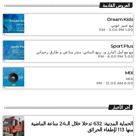
MIX
العروض القادمة
For every Show page the timetable is auomatically generated
Dream Kids
from the schedule, and you can set automatic carousels of
Podcasts, Articles and Charts by simply choosing a category.
مع عبير عوني
1:00 PM - 3:00 PM
Curabitur id lacus felis. Sed justo mauris, auctor eget tellus
nec, pellentesque varius mauris. Sed eu congue nulla, et
tincidunt justo. Aliquam semper faucibus odio id varius.
Sport Plus
Suspendisse varius laoreet sodales.
مع مع أمل البارز و، ربيع البناني، منذر مناعي و طارق رحماني
3:00 PM - 6:00 PM
MIX
MIX
6:00 PM - 12:00 AM
آخر الأخبار
الحماية المدنية: 632 تدخلا خلال الـ24 ساعة الماضية
منها 113 لإطفاء الحرائق