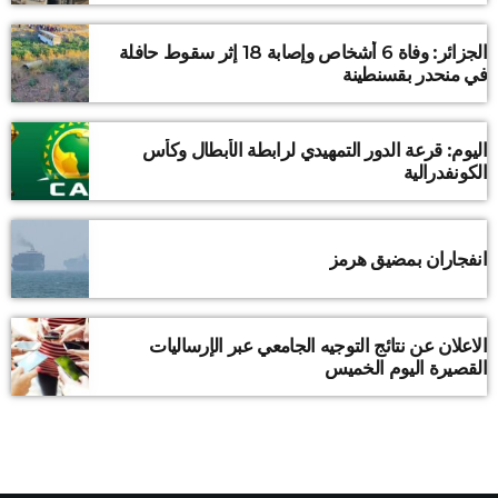
الجزائر: وفاة 6 أشخاص وإصابة 18 إثر سقوط حافلة
في منحدر بقسنطينة
اليوم: قرعة الدور التمهيدي لرابطة الأبطال وكأس
الكونفدرالية
انفجاران بمضيق هرمز
الاعلان عن نتائج التوجيه الجامعي عبر الإرساليات
القصيرة اليوم الخميس