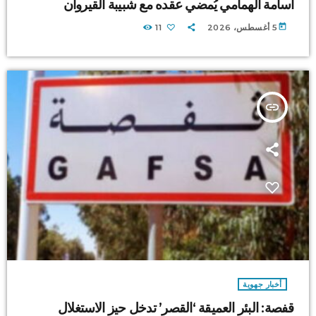
أسامة الهمامي يُمضي عقده مع شبيبة القيروان
today
5 أغسطس، 2026
11
insert_link
أخبار جهوية
قفصة: البئر العميقة ‘القصر’ تدخل حيز الاستغلال