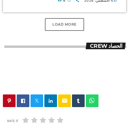
today
4 أغسطس، 2026
8
LOAD MORE
الحصاد CREW
email
RATE IT