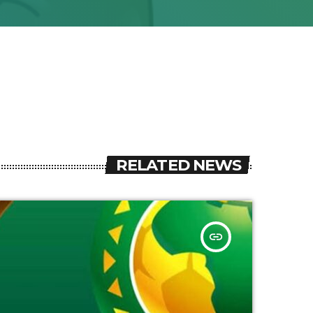
RELATED NEWS
insert_link