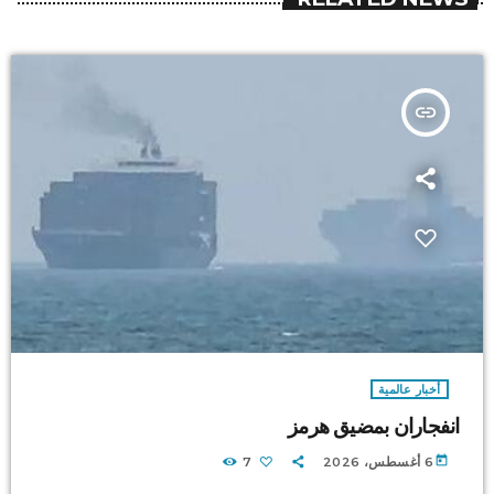
insert_link
أخبار عالمية
انفجاران بمضيق هرمز
today
6 أغسطس، 2026
7