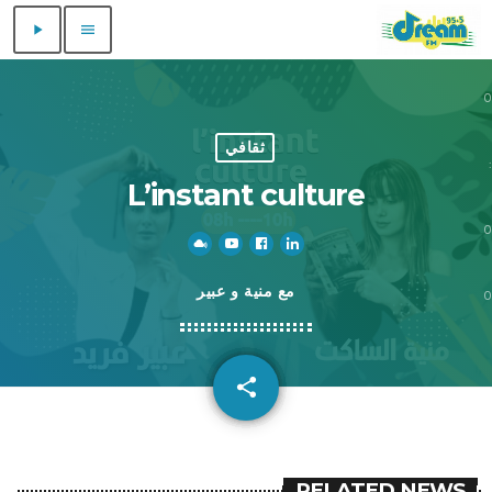
play_arrow
menu
0
0
ثقافي
:
L’instant culture
0
مع منية و عبير
0
share
email
1
RELATED NEWS