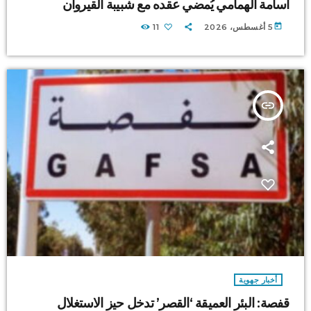
أسامة الهمامي يُمضي عقده مع شبيبة القيروان
today
5 أغسطس، 2026
11
insert_link
أخبار جهوية
قفصة: البئر العميقة ‘القصر’ تدخل حيز الاستغلال