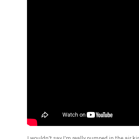
“I wouldn’t say I’m really pumped in the air ki