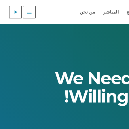
play_arrow
menu
من نحن
المباشر
ا
We Need 
Willing