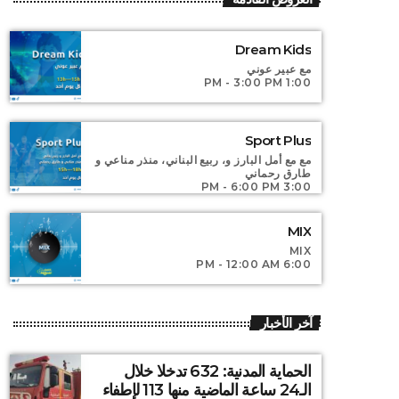
MIX
Dream Kids
For every Show page the timetable is
مع عبير عوني
auomatically generated from the schedule,
1:00 PM - 3:00 PM
and you can set automatic carousels of
Podcasts, Articles and Charts by simply
choosing a category. Curabitur id lacus felis.
Sport Plus
Sed justo mauris, auctor eget tellus nec,
مع مع أمل البارز و، ربيع البناني، منذر مناعي و
pellentesque varius mauris. Sed eu congue
طارق رحماني
3:00 PM - 6:00 PM
nulla, et tincidunt justo. Aliquam semper
faucibus odio id varius. Suspendisse varius
laoreet sodales.
MIX
MIX
6:00 PM - 12:00 AM
آخر الأخبار
الحماية المدنية: 632 تدخلا خلال
الـ24 ساعة الماضية منها 113 لإطفاء