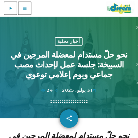
play_arrow
menu
0
0
أخبار محلية
:
نحو حلّ مستدام لمعضلة المرجين في
السبيخة: جلسة عمل لإحداث مصب
0
جماعي ويوم إعلامي توعوي
0
31 يوليو، 2025
24
today
share
email
نحو حلّ مستدام لمعضلة المرجين في