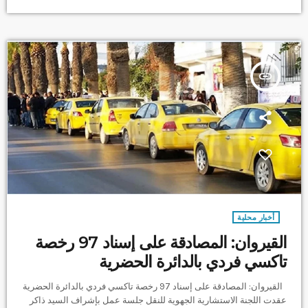
درجات الحرارة، إلى جانب تحسين الرؤية لمستعملي الطريق والمساهمة
في توفير ظروف تنقل أكثر أمانًا. وتندرج هذه التدخلات […]
insert_link
أخبار محلية
القيروان: المصادقة على إسناد 97 رخصة
تاكسي فردي بالدائرة الحضرية
القيروان: المصادقة على إسناد 97 رخصة تاكسي فردي بالدائرة الحضرية
عقدت اللجنة الاستشارية الجهوية للنقل جلسة عمل بإشراف السيد ذاكر