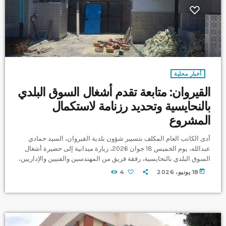
أخبار محلية
القيروان: متابعة تقدم أشغال السوق البلدي
بالنحايسية وتحديد رزنامة لاستكمال
المشروع
أدى الكاتب العام المكلف بتسيير شؤون بلدية القيروان، السيد حمادي
عبدالله، يوم الخميس 18 جوان 2026، زيارة ميدانية إلى حضيرة أشغال
السوق البلدي بالنحايسية، رفقة فريق من المهندسين والفنيين والإداريين،
ضمّ المدير الفني، ورئيس مصلحة البناءات والطرقات، ورئيس مصلحة
today
18 يونيو، 2026
4
الإنارة، وتقني طوبوغرافي، وممثلين عن مصلحة الشؤون الاقتصادية. وتم
خلال الزيارة عقد اجتماع مع المقاول المكلف بإنجاز المشروع، خُصص
لمتابعة تقدم الأشغال وتشخيص الوضعية الحالية، والوقوف على أبرز
الصعوبات التي تعيق […]