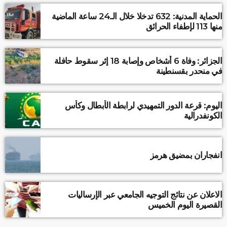
الحماية المدنية: 632 تدخلا خلال الـ24 ساعة الماضية
منها 113 لإطفاء الحرائق
الجزائر: وفاة 6 أشخاص وإصابة 18 إثر سقوط حافلة
في منحدر بقسنطينة
اليوم: قرعة الدور التمهيدي لرابطة الأبطال وكأس
الكونفدرالية
انفجاران بمضيق هرمز
الاعلان عن نتائج التوجيه الجامعي عبر الإرساليات
القصيرة اليوم الخميس