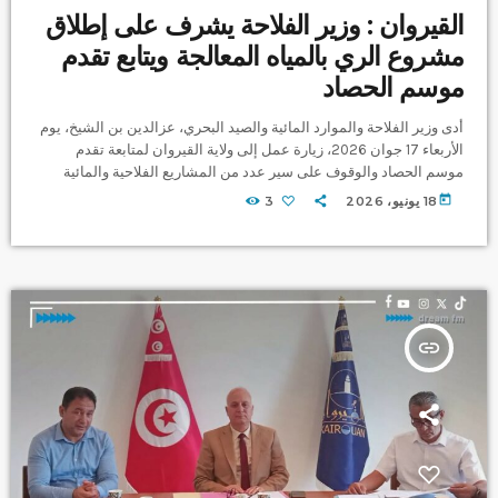
القيروان : وزير الفلاحة يشرف على إطلاق
مشروع الري بالمياه المعالجة ويتابع تقدم
موسم الحصاد
أدى وزير الفلاحة والموارد المائية والصيد البحري، عزالدين بن الشيخ، يوم
الأربعاء 17 جوان 2026، زيارة عمل إلى ولاية القيروان لمتابعة تقدم
موسم الحصاد والوقوف على سير عدد من المشاريع الفلاحية والمائية
بالجهة. واستهل الوزير زيارته بالمركب الفلاحي بالعَلَم بمعتمدية السبيخة،
today
18 يونيو، 2026
3
حيث اطلع على ظروف الحصاد وتجميع المحاصيل، واستمع إلى عرض حول
واقع الإنتاج الفلاحي بالمركب وبالولاية. وقد بلغت نسبة تقدم موسم
الحصاد بالقيروان 79 بالمائة، فيما تجاوزت كميات الحبوب […]
insert_link