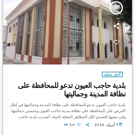
insert_link
أخبار محلية
بلدية حاجب العيون تدعو للمحافظة على
نظافة المدينة وجماليتها
بلدية حاجب العيون تدعو للمحافظة على نظافة المدينة وجماليتها في إطار
الحرص على المحافظة على نظافة مدينة حاجب العيون وتحسين جماليتها،
وفي سعيها للتصدي لكل المظاهر المخلة بالبيئة، أصدرت بلدية حاجب
العيون إعلامًا موجّهًا إلى كافة المواطنين، وخاصة المالكين للأراضي
today
7 أبريل، 2026
34
البيضاء. وأكدت البلدية في بلاغها على ضرورة العناية بهذه الأراضي والعمل
على تنظيفها بصفة دورية، تفاديًا لتراكم الفضلات وانتشار الأوساخ التي من