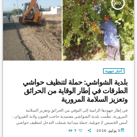
insert_link
أخبار جهوية
بلدية الشواشي: حملة لتنظيف حواشي
الطرقات في إطار الوقاية من الحرائق
وتعزيز السلامة المرورية
في إطار جهودها الرامية إلى التوقي من الحرائق وتعزيز السلامة
المرورية، نظّمت بلدية الشواشي معتمدية حاجب العيون ولاية القيروان ،
أمس الخميس 2 جويلية، حملة ميدانية شملت التدخل لتنظيف حواشي
الطرقات بعدد من النقاط المختلفة داخل المنطقة البلدية. وتهدف هذه
today
3 يوليو، 2026
7
الحملة إلى إزالة الأعشاب الجافة والنباتات التي قد تشكل خطرًا مع ارتفاع