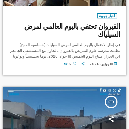
أخبار جهوية
القيروان تحتفي باليوم العالمي لمرض
السيلياك
في إطار الاحتفال باليوم العالمي لمرض السيلياك (حساسية القمح)،
نظمت مدرسة علوم التمريض بالقيروان بالتعاون مع المستشفى الجامعي
ابن الجزار، صباح اليوم الخميس 18 جوان 2026، يوماً تحسيسياً وتوعوياً
لفائدة الأطفال المصابين بهذا المرض وعائلاتهم. وتضمن البرنامج فقرات
today
18 يونيو، 2026
5
تثقيفية حول مرض السيلياك وأعراضه وطرق التعايش معه، إضافة إلى
نصائح غذائية قدمها أطباء وأخصائيو تغذية، إلى جانب ورشات توعوية
وأنشطة ترفيهية وتفاعلية للأطفال. كما تم توزيع هدايا ومفاجآت على
الحاضرين في […]
insert_link