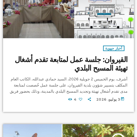
أخبار جهوية
القيروان: جلسة عمل لمتابعة تقدم أشغال
تهيئة المسبح البلدي
أشرف، يوم الخميس 2 جويلية 2026، السيد حمادي عبدالله، الكاتب العام
المكلف بتسيير شؤون بلدية القيروان، على جلسة عمل خُصصت لمتابعة
مدى تقدم أشغال تهيئة وتجديد المسبح البلدي بالمدينة، وذلك بحضور فريق
المصممين من مهندسي الهياكل والسوائل، والمهندس المعماري العام
today
3 يوليو، 2026
4
المنسق للمشروع، إلى جانب ممثلين عن الإدارات الجهوية للتجهيز
والإسكان ومندوبية الشباب والرياضة، فضلاً عن الإطارات الهندسية
والإدارية بالبلدية. وخلال الجلسة، تم استعراض مختلف مراحل تقدم
الأشغال، حيث تم تسجيل […]