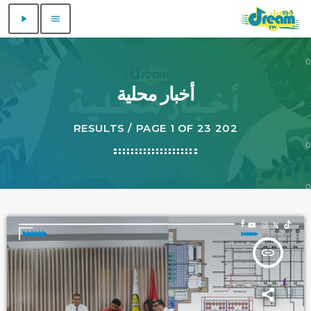
play_arrow
menu
0
0
أخبار محلية
:
202 RESULTS / PAGE 1 OF 23
0
0
insert_link