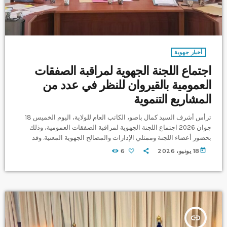
أخبار جهوية
اجتماع اللجنة الجهوية لمراقبة الصفقات
العمومية بالقيروان للنظر في عدد من
المشاريع التنموية
ترأس أشرف السيد كمال باصو، الكاتب العام للولاية، اليوم الخميس 18
جوان 2026 اجتماع اللجنة الجهوية لمراقبة الصفقات العمومية، وذلك
بحضور أعضاء اللجنة وممثلي الإدارات والمصالح الجهوية المعنية. وقد
خصص الاجتماع للنظر في عدد من المشاريع ذات الطابع التنموي والأمني،
today
18 يونيو، 2026
6
من بينها هدم وإعادة بناء منارات السجن المدني بالقيروان، وتجهيز آبار
عميقة على ثلاث أقساط لفائدة المندوبية الجهوية للتنمية الفلاحية بكل من
الشبيكة والقيروان 2 والعلا. كما تضمن جدول الأعمال […]
insert_link